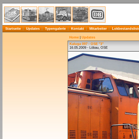
Startseite
Updates
Typengalerie
Kontakt
Mitarbeiter
Lokbestandslist
Home
|
Updates
Kaluga 097 - OSE "3"
16.05.2009 - Löbau, OSE