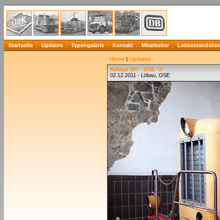
Startseite
Updates
Typengalerie
Kontakt
Mitarbeiter
Lokbestandslist
Home
|
Updates
Kaluga 097 - OSE "3"
02.12.2011 - Löbau, OSE