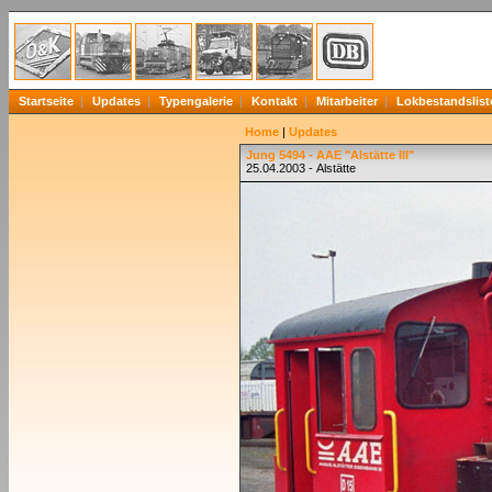
Startseite
Updates
Typengalerie
Kontakt
Mitarbeiter
Lokbestandslist
Home
|
Updates
Jung 5494 - AAE "Alstätte III"
25.04.2003 - Alstätte