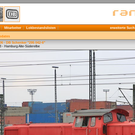
Mitarbeiter
Lokbestandslisten
erweiterte Such
pdates
6 - DB Schenker "295 042-6"
3 - Hamburg Alte-Süderelbe