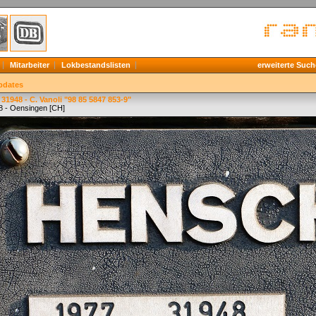
Mitarbeiter
Lokbestandslisten
erweiterte Such
pdates
31948 - C. Vanoli "98 85 5847 853-9"
8 - Oensingen [CH]