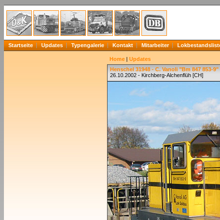
Startseite
Updates
Typengalerie
Kontakt
Mitarbeiter
Lokbestandslist
Home
|
Updates
Henschel 31948 - C. Vanoli "Bm 847 853-9"
26.10.2002 - Kirchberg-Alchenflüh [CH]