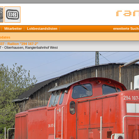
Mitarbeiter
Lokbestandslisten
erweiterte Such
pdates
37 - Railion "294 167-2"
7 - Oberhausen, Rangierbahnhof West