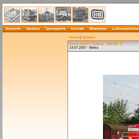
Startseite
Updates
Typengalerie
Kontakt
Mitarbeiter
Lokbestandslist
Home
|
Updates
Deutz 58337 - Railion "294 667-1"
19.07.2007 - Bebra