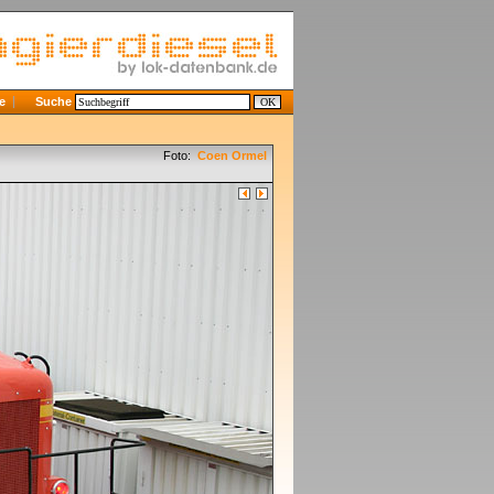
e
Suche
Foto:
Coen Ormel