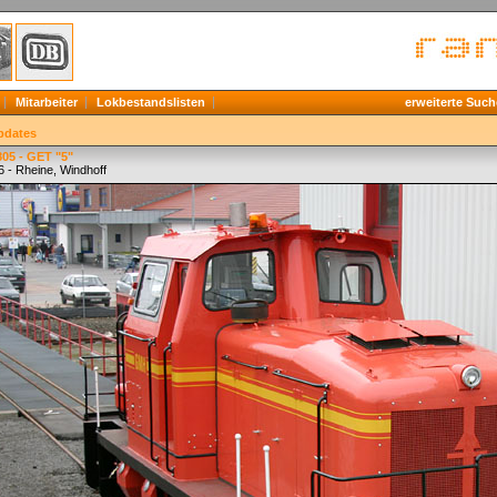
Mitarbeiter
Lokbestandslisten
erweiterte Such
pdates
05 - GET "5"
6 - Rheine, Windhoff