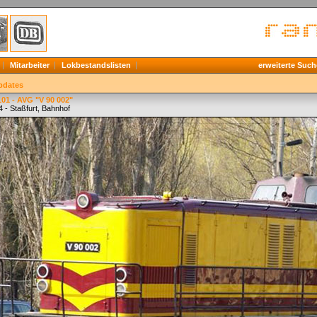
Mitarbeiter
Lokbestandslisten
erweiterte Such
pdates
01 - AVG "V 90 002"
 - Staßfurt, Bahnhof