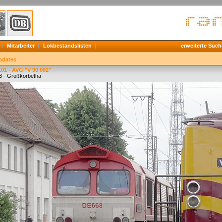
Mitarbeiter
Lokbestandslisten
erweiterte Such
pdates
01 - AVG "V 90 002"
3 - Großkorbetha