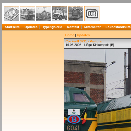
Startseite
Updates
Typengalerie
Kontakt
Mitarbeiter
Lokbestandslist
Home
|
Updates
Cockerill 3791 - Ventura
16.05.2008 - Liège-Kinkempois [B]