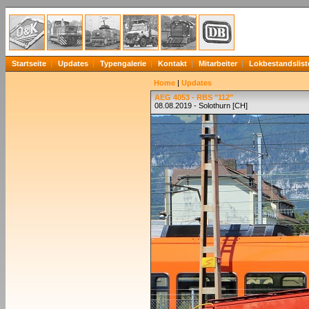
Startseite
Updates
Typengalerie
Kontakt
Mitarbeiter
Lokbestandslist
Home
|
Updates
AEG 4053 - RBS "112"
08.08.2019 - Solothurn [CH]