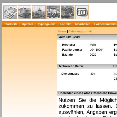
Startseite
Updates
Typengalerie
Kontakt
Mitarbeiter
Lokbestandslist
Home
|
Fahrzeugportrait
Voith L04-10004
Hersteller
Voith
Ty
Fabriknummer
L04-10004
Ba
Baujahr
2010
Sp
Technische Daten
Un
Dienstmasse
80 t
15
23
Hochladen eines Fotos / Rechtliche Hinwe
Nutzen Sie die Möglich
zukommen zu lassen. Da
auswählen, Angaben ergä