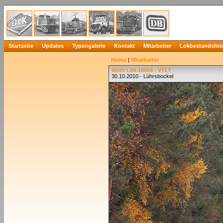
Startseite
Updates
Typengalerie
Kontakt
Mitarbeiter
Lokbestandslist
Home
|
Mitarbeiter
Voith L04-10004 - VTLT
30.10.2010 - Lührsbockel