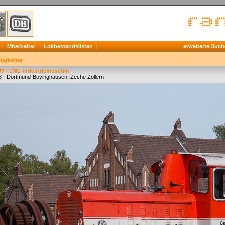
Mitarbeiter
Lokbestandslisten
erweiterte Such
tarbeiter
9 - LWL-Industriemuseum
6 - Dortmund-Bövinghausen, Zeche Zollern