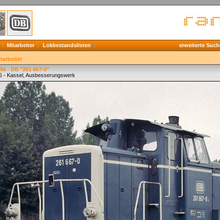
Mitarbeiter
Lokbestandslisten
erweiterte Such
tarbeiter
6 - DB "261 667-0"
5 - Kassel, Ausbesserungswerk