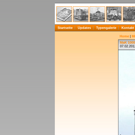
Startseite
Updates
Typengalerie
Kontakt
Home
|
Mi
MaK 1000
07.02.201