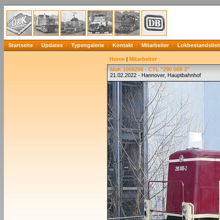
Startseite
Updates
Typengalerie
Kontakt
Mitarbeiter
Lokbestandslist
Home
|
Mitarbeiter
MaK 1000266 - CTL "290 008-2"
21.02.2022 - Hannover, Hauptbahnhof