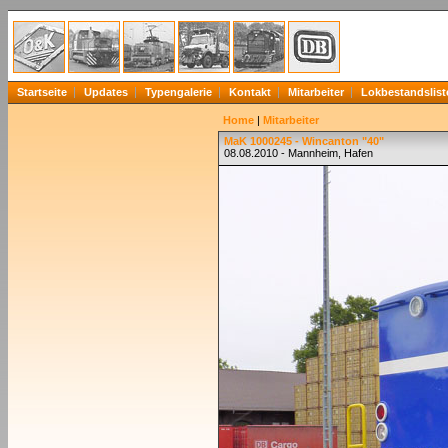
Startseite
Updates
Typengalerie
Kontakt
Mitarbeiter
Lokbestandslist
Home
|
Mitarbeiter
MaK 1000245 - Wincanton "40"
08.08.2010 - Mannheim, Hafen