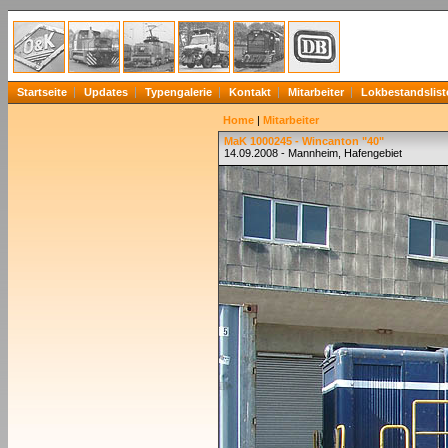
Startseite
Updates
Typengalerie
Kontakt
Mitarbeiter
Lokbestandslist
Home
|
Mitarbeiter
MaK 1000245 - Wincanton "40"
14.09.2008 - Mannheim, Hafengebiet