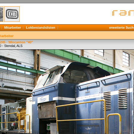
Mitarbeiter
Lokbestandslisten
erweiterte Such
tarbeiter
245 - Wincanton "40"
 - Stendal, ALS