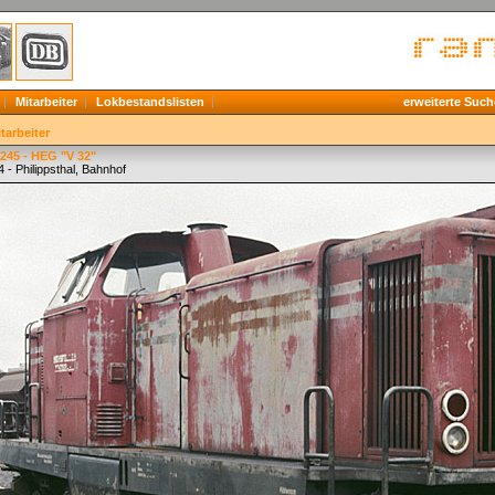
Mitarbeiter
Lokbestandslisten
erweiterte Such
tarbeiter
245 - HEG "V 32"
 - Philippsthal, Bahnhof