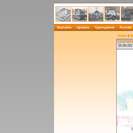
Startseite
Updates
Typengalerie
Kontakt
Home
|
Mi
LKM 26132
25.09.201