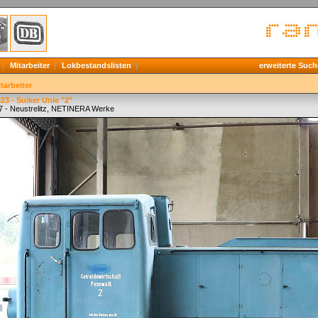
Mitarbeiter
Lokbestandslisten
erweiterte Such
tarbeiter
3 - Suiker Unie "2"
7 - Neustrelitz, NETINERA Werke