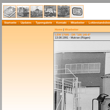
Startseite
Updates
Typengalerie
Kontakt
Mitarbeiter
Lokbestandslist
Home
|
Mitarbeiter
LEW 17585 - DR "105 140-8"
13.08.1991 - Mukran (Rügen)