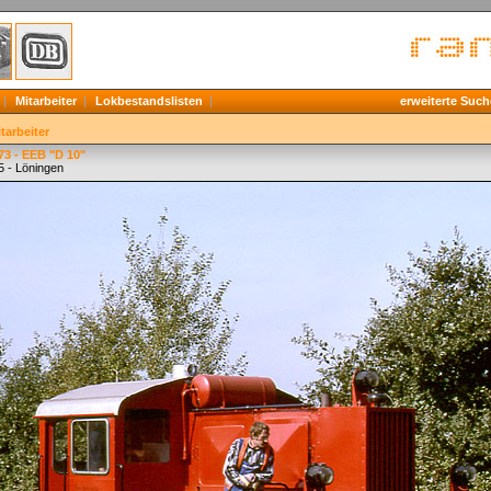
Mitarbeiter
Lokbestandslisten
erweiterte Such
tarbeiter
73 - EEB "D 10"
5 - Löningen