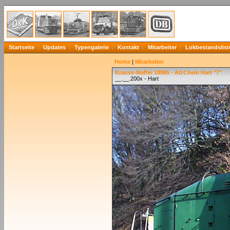
Startseite
Updates
Typengalerie
Kontakt
Mitarbeiter
Lokbestandslist
Home
|
Mitarbeiter
Krauss-Maffei 18985 - AlzChem Hart "7"
__.__.200x - Hart