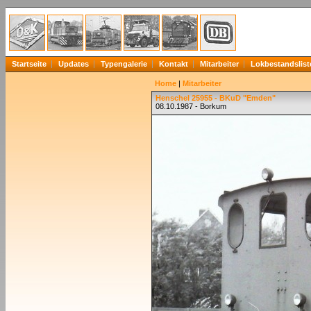
Startseite
Updates
Typengalerie
Kontakt
Mitarbeiter
Lokbestandslist
Home
|
Mitarbeiter
Henschel 25955 - BKuD "Emden"
08.10.1987 - Borkum