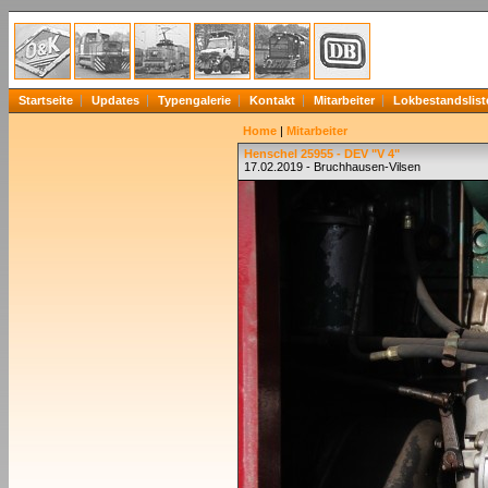
Startseite
Updates
Typengalerie
Kontakt
Mitarbeiter
Lokbestandslist
Home
|
Mitarbeiter
Henschel 25955 - DEV "V 4"
17.02.2019 - Bruchhausen-Vilsen