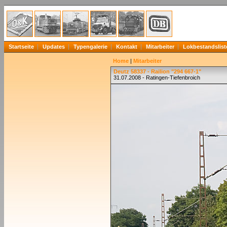
Startseite
Updates
Typengalerie
Kontakt
Mitarbeiter
Lokbestandslist
Home
|
Mitarbeiter
Deutz 58337 - Railion "294 667-1"
31.07.2008 - Ratingen-Tiefenbroich