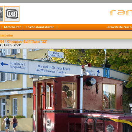
Mitarbeiter
Lokbestandslisten
erweiterte Such
tarbeiter
99 - Chiemsee-Schifffahrt "22"
4 - Prien-Stock