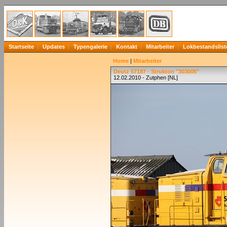
Startseite
Updates
Typengalerie
Kontakt
Mitarbeiter
Lokbestandslist
Home
|
Mitarbeiter
Deutz 57187 - Strukton "303005"
12.02.2010 - Zutphen [NL]