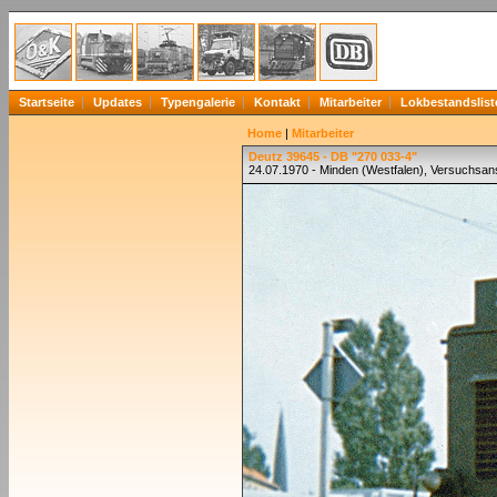
Startseite
Updates
Typengalerie
Kontakt
Mitarbeiter
Lokbestandslist
Home
|
Mitarbeiter
Deutz 39645 - DB "270 033-4"
24.07.1970 - Minden (Westfalen), Versuchsans