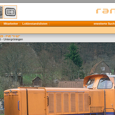
Mitarbeiter
Lokbestandslisten
erweiterte Such
29 - FVE "V 62"
5 - Untergröningen